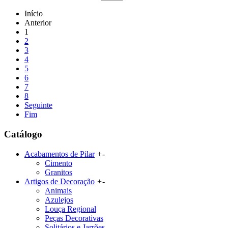
Início
Anterior
1
2
3
4
5
6
7
8
Seguinte
Fim
Catálogo
Acabamentos de Pilar
+
-
Cimento
Granitos
Artigos de Decoração
+
-
Animais
Azulejos
Louça Regional
Peças Decorativas
Solitários e Jarrões