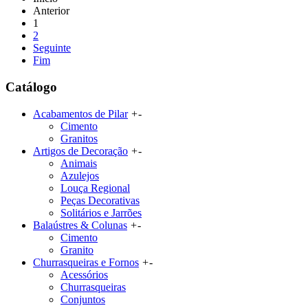
Anterior
1
2
Seguinte
Fim
Catálogo
Acabamentos de Pilar
+
-
Cimento
Granitos
Artigos de Decoração
+
-
Animais
Azulejos
Louça Regional
Peças Decorativas
Solitários e Jarrões
Balaústres & Colunas
+
-
Cimento
Granito
Churrasqueiras e Fornos
+
-
Acessórios
Churrasqueiras
Conjuntos