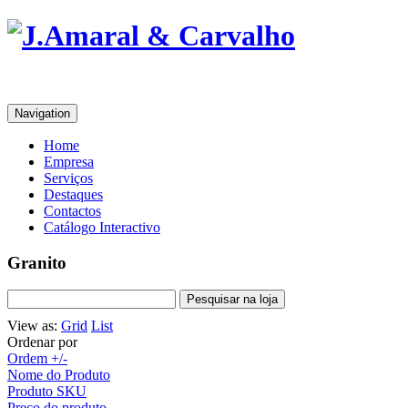
Navigation
Home
Empresa
Serviços
Destaques
Contactos
Catálogo Interactivo
Granito
View as:
Grid
List
Ordenar por
Ordem +/-
Nome do Produto
Produto SKU
Preço do produto