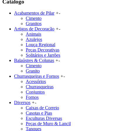
Catálogo
Acabamentos de Pilar
+
-
Cimento
Granitos
Artigos de Decoração
+
-
Animais
Azulejos
Louça Regional
Peças Decorativas
Solitários e Jarrões
Balaústres & Colunas
+
-
Cimento
Granito
Churrasqueiras e Fornos
+
-
Acessórios
Churrasqueiras
Conjuntos
Fornos
Diversos
+
-
Caixas de Correio
Casotas e Pias
Esculturas Diversas
Peças de Muro & Lancil
Tanques